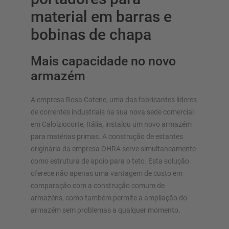
material em barras e
bobinas de chapa
Mais capacidade no novo
armazém
SISTEMAS DE ARMAZÉM
Estante para paletes
A empresa Rosa Catene, uma das fabricantes líderes
Estantes móveis
de correntes industriais na sua nova sede comercial
Sistemas de almacenamiento automatizado
em Calolziocorte, Itália, instalou um novo armazém
Nave autoportante
para matérias primas. A construção de estantes
originária da empresa OHRA serve simultaneamente
Plataforma
como estrutura de apoio para o teto. Esta solução
Sistemas de estantes vertical
oferece não apenas uma vantagem de custo em
comparação com a construção comum de
armazéns, como também permite a ampliação do
armazém sem problemas a qualquer momento.
Planeie o seu sistema de estantes individualmente com os
nossos configuradores – incluindo pedido direto