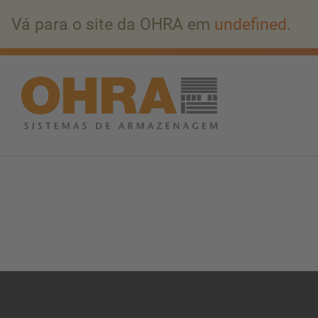
Ir
Vá para o site da OHRA em
undefined
.
para
o
conteúdo
principal