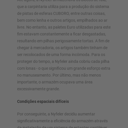
que a carpintaria utiliza para a produção do sistema
Planeie o seu sistema de estantes individualmente com os
de pistas de esferas CUBORO, entre outras coisas,
nossos configuradores – incluindo pedido direto
bem como lenha e outros artigos, empilhados ao ar
livre. No entanto, as paletes Euro utilizadas para este
Configurar estante agora
fim estavam constantemente a ficar desgastadas,
resultando em pilhas perigosamente tortas. A fim de
chegar à mercadoria, os artigos também tinham de
ser recolocados de uma forma incómoda. Para os
proteger do tempo, a Nyfeler ainda cobriu cada pilha
com lonas - o que significou um grande esforço extra
no manuseamento. Por último, mas não menos
importante, o armazém ocupava uma área
excessivamente grande.
Condições espaciais difíceis
Por conseguinte, a Nyfeler decidiu aumentar
significativamente a eficiência do armazém através
da instalação de um sistema de estantes cantiléver