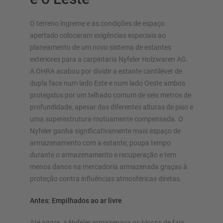
Mais estantes cantilever
O terreno íngreme e as condições de espaço
apertado colocaram exigências especiais ao
planeamento de um novo sistema de estantes
exteriores para a carpintaria Nyfeler Holzwaren AG.
A OHRA acabou por dividir a estante cantiléver de
dupla face num lado Este e num lado Oeste ambos
protegidos por um telhado comum de seis metros de
SISTEMAS DE ARMAZÉM
profundidade, apesar das diferentes alturas de piso e
uma superestrutura mutuamente compensada. O
Estante para paletes
Nyfeler ganha significativamente mais espaço de
Estantes móveis
armazenamento com a estante, poupa tempo
Sistemas de almacenamiento automatizado
durante o armazenamento e recuperação e tem
Nave autoportante
menos danos na mercadoria armazenada graças à
Plataforma
proteção contra influências atmosféricas diretas.
Sistemas de estantes vertical
Antes: Empilhados ao ar livre
Até agora, a Nyfeler armazenava os blocos de faia,