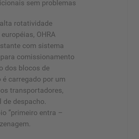
icionais sem problemas
lta rotatividade
s européias, OHRA
estante com sistema
a para comissionamento
io dos blocos de
o é carregado por um
lhos transportadores,
al de despacho.
io ”primeiro entra –
azenagem.