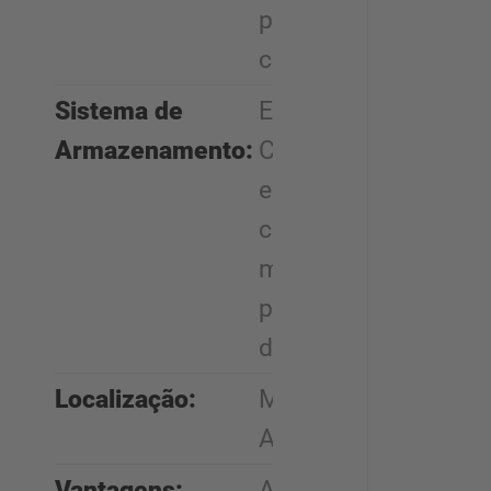
para
construção
Sistema de
Estantes
Armazenamento:
Cantilever,
estantes
convencionais,
mezaninos e
prateleiras
dinâmicas.
Localização:
Munique,
Alemanha
Vantagens:
Armazém em