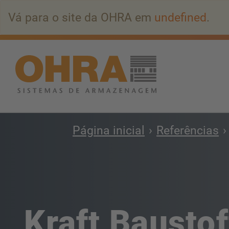
Ir
Vá para o site da OHRA em
undefined
.
para
o
conteúdo
principal
Página inicial
Referências
Kraft Baustof