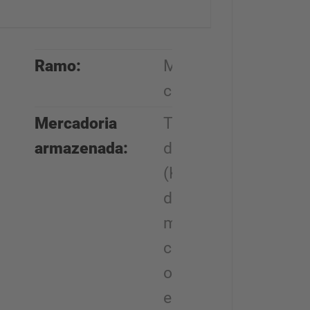
Ramo:
Material de
construção
Mercadoria
Tubos de
armazenada:
drenagem
(KG), placas
de concreto,
madeira para
construção e
outros
elementos