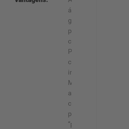
área externa
galvanizado,
parcialmente
coberto.
Plataformas
com escritório
integrado.
Mercadorias
armazenadas
com o
princípio
“primeiro