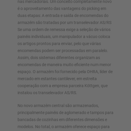
nas mercadorias. Um conceito completamente novo
Planeie o seu sistema de estantes individualmente com os
é o aproveitamento das vantagens do picking em
nossos configuradores – incluindo pedido direto
duas etapas: A entrada e saída de encomendas do
armazém são tratadas por um transelevador AS/RS
Se uma ordem de remessa exige a seleção de vários
Configurar estante agora
painéis individuais, um manipulador a vácuo coloca
os artigos prontos para enviar, pelo que várias
encomendas podem ser processadas em paralelo.
Assim, dois sistemas diferentes organizam as
encomendas de maneira muito eficiente num menor
espaço. O armazém foi fornecido pela OHRA, líder de
mercado em estantes cantilever, em estreita
cooperação com a empresa parceira Köttgen, que
instalou os transelevador AS/RS.
No novo armazém central são armazenados,
principalmente painéis de aglomerado e tampos para
bancadas de cozinhas em diferentes dimensões e
modelos. No total, o armazém oferece espaço para