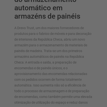
Mais estantes cantilever
automático em
armazéns de painéis
A Drevo Trust, um dos maiores fornecedores de
produtos para o fabrico de móveis e para decoração
de interiores da República Checa, abriu um novo
armazém para o armazenamento de materiais de
SISTEMAS DE ARMAZÉM
painéis de madeira. Trata-se um dos primeiros
armazéns automáticos de painéis na República
Estante para paletes
Checa: A entrada e saída, a preparação de
Estantes móveis
encomendas e de painéis únicos, e o
Sistemas de almacenamiento automatizado
aprovisionamento das encomendas relacionadas
Nave autoportante
com os pedidos ocorrem de forma totalmente
Plataforma
automática. Isso aumenta não só a eficiência de
Sistemas de estantes vertical
todo o processo de armazenagem e de preparação
de encomendas, como também permite uma elevada
otimização de utilização do espaço e reduz danos