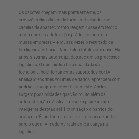
Os pacotes chegam mais pontualmente, os
armazéns classificam de forma antecipada e as
SISTEMAS DE ARMAZÉM
cadeias de abastecimento reagem quase em tempo
Estante para paletes
real: o que soa a futuro já é prática comum em
muitas empresas – e muitas vezes o resultado da
Estantes móveis
Inteligência Artificial. Não é algo totalmente novo. Há
Sistemas de almacenamiento automatizado
anos, sistemas automatizados apoiam os processos
Nave autoportante
logísticos. O que mudou foi a qualidade da
Plataforma
tecnologia: hoje, ferramentas suportadas por IA
Sistemas de estantes vertical
analisam enormes volumes de dados, aprendem com
padrões e adaptam-se continuamente. Assim
surgem possibilidades que vão muito além da
automatização clássica – desde o planeamento
Planeie o seu sistema de estantes individualmente com os
inteligente de rotas até à otimização dinâmica do
nossos configuradores – incluindo pedido direto
armazém. É, portanto, hora de olhar mais de perto
para o que a IA moderna realmente alcança na
logística.
Configurar estante agora