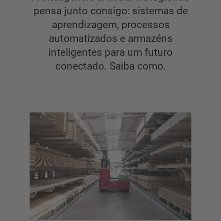
Estante cantilever com telhado
pensa junto consigo: sistemas de
Estante cantilever simple face
aprendizagem, processos
Estante cantilever de dupla face
automatizados e armazéns
Estante cantilever para cargas pesadas
inteligentes para um futuro
Estantes cantilever móveis
conectado. Saiba como.
Estantes cantilever para mercadorias longas
Mais estantes cantilever