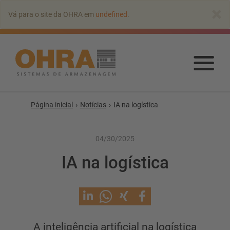
Ir
×
Vá para o site da OHRA em
undefined
.
para
o
conteúdo
principal
Ir
par
o
con
Página inicial
Notícias
IA na logística
prin
04/30/2025
IA na logística
Estantes Cantilever
A inteligência artificial na logística