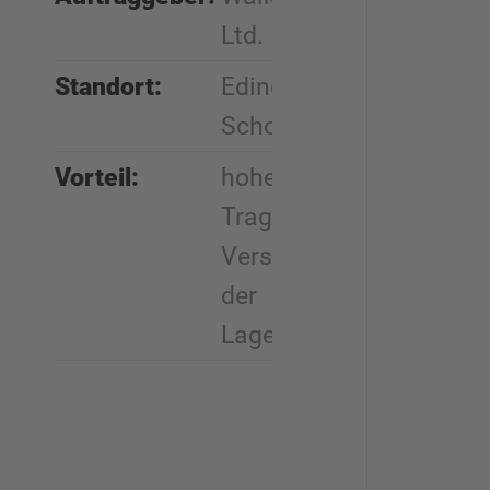
Ltd.
Standort:
Edingburgh,
Schottland
Vorteil:
hohe
Tragfähigkeit,
Verstellbarkeit
der
Lagerebenen