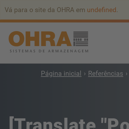
Ir
Vá para o site da OHRA em
undefined
.
para
o
conteúdo
principal
Página inicial
Referências
[Translate "Po