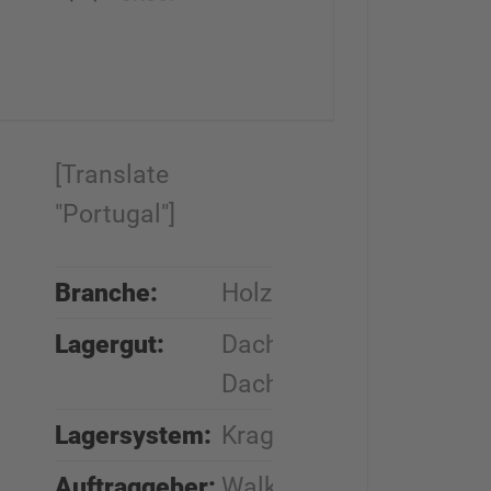
[Translate
"Portugal"]
Branche:
Holz
Lagergut:
Dachbinder,
Dachstühle
Lagersystem:
Kragarmregale
Auftraggeber:
Walker Timber