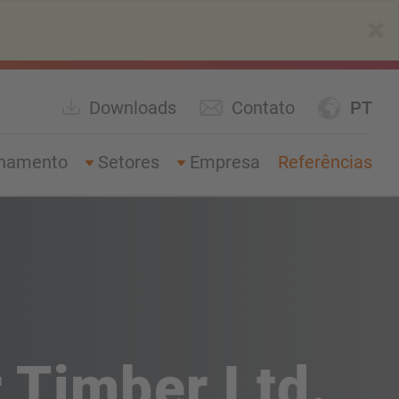
×
Downloads
Contato
PT
enamento
Setores
Empresa
Referências
 Timber Ltd.,