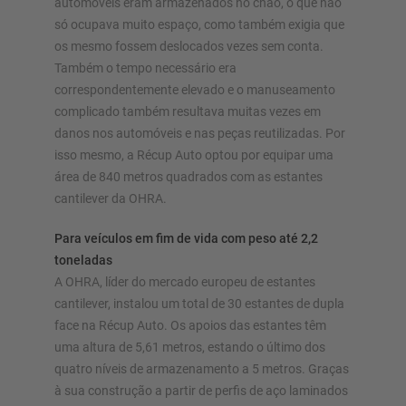
automóveis eram armazenados no chão, o que não
Configurar estante agora
só ocupava muito espaço, como também exigia que
os mesmo fossem deslocados vezes sem conta.
Também o tempo necessário era
correspondentemente elevado e o manuseamento
complicado também resultava muitas vezes em
danos nos automóveis e nas peças reutilizadas. Por
isso mesmo, a Récup Auto optou por equipar uma
área de 840 metros quadrados com as estantes
cantilever da OHRA.
Para veículos em fim de vida com peso até 2,2
toneladas
A OHRA, líder do mercado europeu de estantes
cantilever, instalou um total de 30 estantes de dupla
face na Récup Auto. Os apoios das estantes têm
uma altura de 5,61 metros, estando o último dos
quatro níveis de armazenamento a 5 metros. Graças
à sua construção a partir de perfis de aço laminados