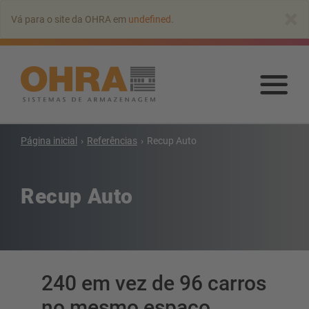
Ir
×
Vá para o site da OHRA em
undefined
.
para
o
conteúdo
principal
Ir
par
o
con
Página inicial
Referências
Recup Auto
Estantes Cantilever
prin
Estante cantilever com telhado
Recup Auto
Estante cantilever simple face
Estante cantilever de dupla face
Estante cantilever para cargas pesadas
Estantes cantilever móveis
Estantes cantilever para mercadorias longas
240 em vez de 96 carros
Mais estantes cantilever
no mesmo espaço