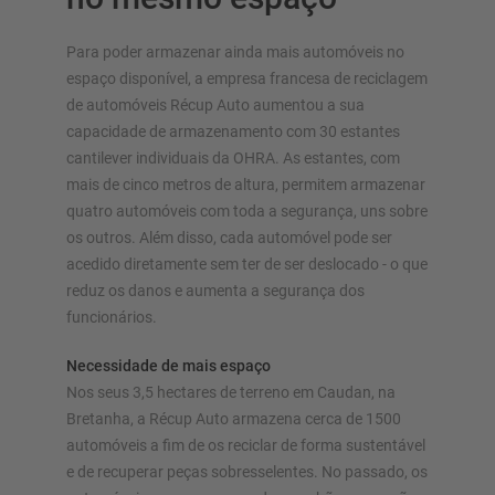
Para poder armazenar ainda mais automóveis no
espaço disponível, a empresa francesa de reciclagem
de automóveis Récup Auto aumentou a sua
SISTEMAS DE ARMAZÉM
capacidade de armazenamento com 30 estantes
cantilever individuais da OHRA. As estantes, com
Estante para paletes
mais de cinco metros de altura, permitem armazenar
Estantes móveis
quatro automóveis com toda a segurança, uns sobre
Sistemas de almacenamiento automatizado
os outros. Além disso, cada automóvel pode ser
Nave autoportante
acedido diretamente sem ter de ser deslocado - o que
Plataforma
reduz os danos e aumenta a segurança dos
funcionários.
Sistemas de estantes vertical
Necessidade de mais espaço
Nos seus 3,5 hectares de terreno em Caudan, na
Bretanha, a Récup Auto armazena cerca de 1500
Planeie o seu sistema de estantes individualmente com os
automóveis a fim de os reciclar de forma sustentável
nossos configuradores – incluindo pedido direto
e de recuperar peças sobresselentes. No passado, os