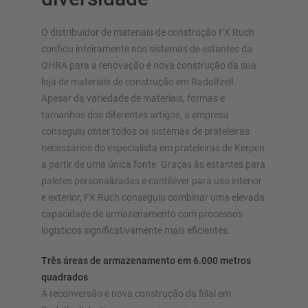
O distribuidor de materiais de construção FX Ruch
confiou inteiramente nos sistemas de estantes da
OHRA para a renovação e nova construção da sua
SISTEMAS DE ARMAZÉM
loja de materiais de construção em Radolfzell.
Apesar da variedade de materiais, formas e
Estante para paletes
tamanhos dos diferentes artigos, a empresa
Estantes móveis
conseguiu obter todos os sistemas de prateleiras
Sistemas de almacenamiento automatizado
necessários do especialista em prateleiras de Kerpen
a partir de uma única fonte. Graças às estantes para
Nave autoportante
paletes personalizadas e cantiléver para uso interior
Plataforma
e exterior, FX Ruch conseguiu combinar uma elevada
Sistemas de estantes vertical
capacidade de armazenamento com processos
logísticos significativamente mais eficientes.
Três áreas de armazenamento em 6.000 metros
Planeie o seu sistema de estantes individualmente com os
quadrados
nossos configuradores – incluindo pedido direto
A reconversão e nova construção da filial em