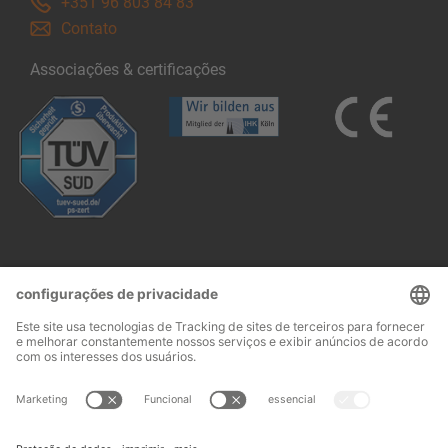
+351 96 803 84 83
Contato
Associações & certificações
Follow us: